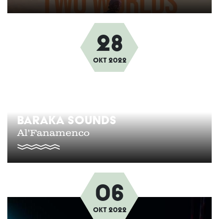
28
Afbeelding
Okt
2022
BARAKA SOUNDS
Al'Fanamenco
06
Afbeelding
Okt
2022