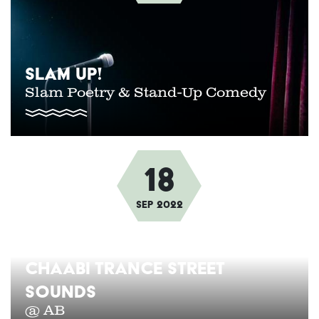
SLAM UP!
Slam Poetry & Stand-Up Comedy
18
Afbeelding
sep
2022
CHAABI TRANCE STREET
SOUNDS
@ AB