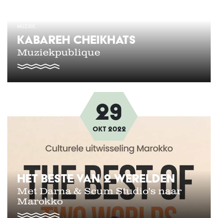
MUZIEK
KABAREH CHEIKHATS
Muziekpublique
29
Afbeelding
Okt
2022
HET BESTE VAN 2 WERELDEN
Met Darna & Scum Studio's naar
Marokko