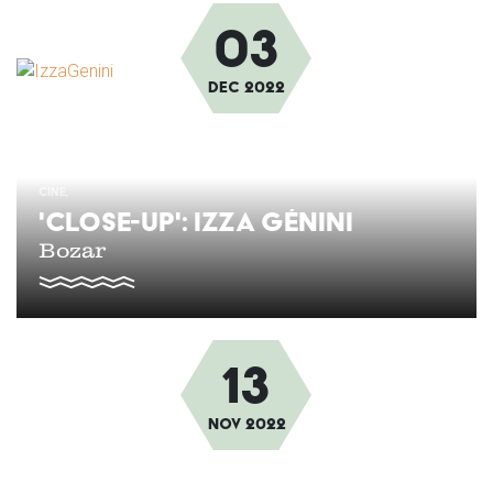
03
Afbeelding
dec
2022
CINE
'CLOSE-UP': IZZA GÉNINI
Bozar
13
Afbeelding
nov
2022