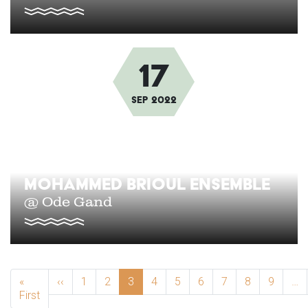
17
Afbeelding
sep
2022
MOHAMMED BRIOUL ENSEMBLE
@ Ode Gand
PAGINERING
«
‹‹
Previous page
1
2
3
4
5
6
7
8
9
…
First
First page