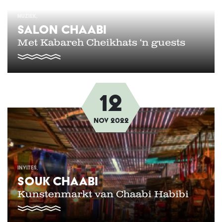
MUZIEK
SALON CHAABI
Met Kabareh Cheikhats ‘n guests
12
Afbeelding
nov
2022
INVITES
SOUK CHAABI
Kunstenmarkt van Chaabi Habibi