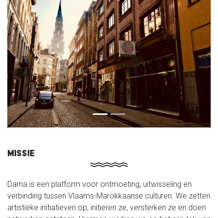
Medewerker onthaal en publiekswerking
Previous
Next
MISSIE
Darna is een platform voor ontmoeting, uitwisseling en
verbinding tussen Vlaams-Marokkaanse culturen. We zetten
artistieke initiatieven op, initiëren ze, versterken ze en doen