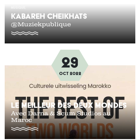
MUSIQUE
KABAREH CHEIKHATS
@Muziekpublique
29
Afbeelding
oct
2022
LE MEILLEUR DES DEUX MONDES
Avec Darna & Scum Studios au
Maroc