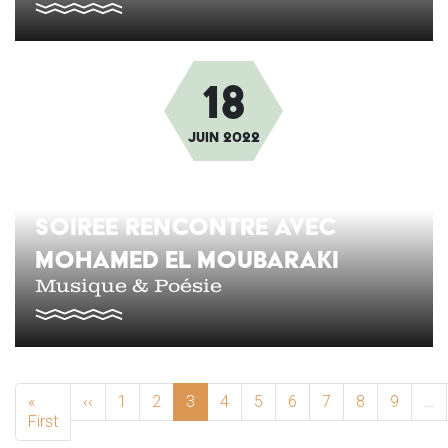
18
Afbeelding
juin
2022
SOIREE RENCONTRE AVEC
MOHAMED EL MOUBARAKI
Musique & Poésie
PAGINATION
«
‹‹
Previous page
1
2
3
4
5
6
7
8
9
…
First
First page