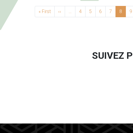
PAGINATION
« First
First page
‹‹
Previous page
…
4
5
6
7
8
9
Facebook
Instag
SUIVEZ 