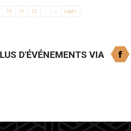
10
11
12
…
››
Next page
Last »
Last page
ram
Twitter
PLUS D'ÉVÉNEMENTS VIA