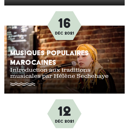
16
Afbeelding
déc
2021
MUSIQUES POPULAIRES
MAROCAINES
Introduction aux traditions
musicales par Hélène Sechehaye
12
Afbeelding
déc
2021