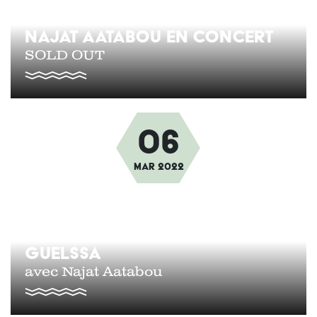
NAJAT AATABOU EN CONCERT
SOLD OUT
06
Afbeelding
Mar
2022
GUELSSA
avec Najat Aatabou