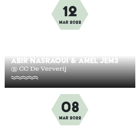
12
Afbeelding
Mar
2022
ABIR NASRAOUI & AMEL JEM3
@ CC De Ververij
08
Afbeelding
Mar
2022