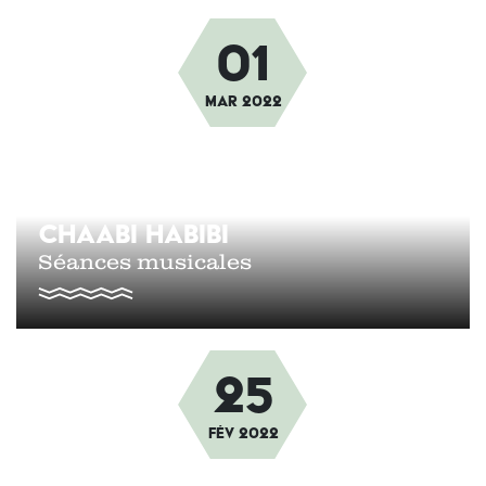
01
Afbeelding
Mar
2022
CHAABI HABIBI
Séances musicales
25
Afbeelding
fév
2022