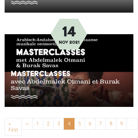
14
Afbeelding
nov
2021
MASTERCLASSES
avec Abdelmalek Otmani et Burak
Savas
PAGINATION
«
‹‹
Previous page
1
2
3
4
5
6
7
8
9
…
First
First page