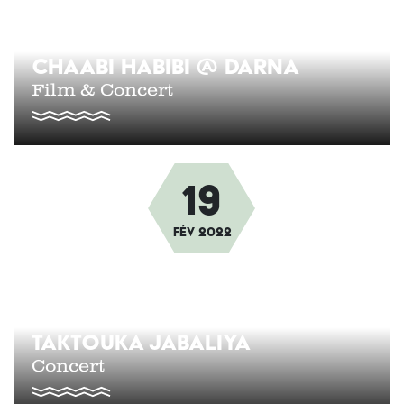
CHAABI HABIBI @ DARNA
Film & Concert
19
Afbeelding
fév
2022
TAKTOUKA JABALIYA
Concert