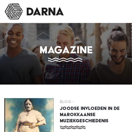
Skip
to
main
content
MAGAZINE
Blog -
JOODSE INVLOEDEN IN DE
MAROKKAANSE
MUZIEKGESCHIEDENIS