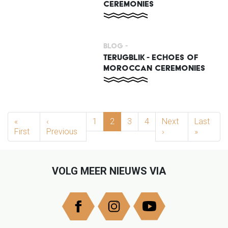
CEREMONIES
Blog -
TERUGBLIK - ECHOES OF
MOROCCAN CEREMONIES
PAGINERING
«
‹
1
2
3
4
Next
Last
First
First page
Previous
Previous page
›
Next page
»
Last pa
VOLG MEER NIEUWS VIA