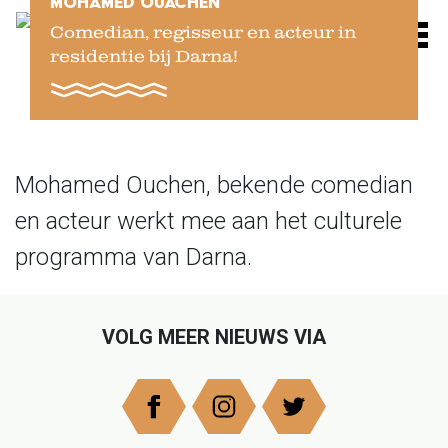
MOHAMED OUACHEN
Skip
Comedian, regisseur en acteur in
M
to
residentie bij Darna!
main
content
Mohamed Ouchen, bekende comedian
en acteur werkt mee aan het culturele
programma van Darna.
VOLG MEER NIEUWS VIA