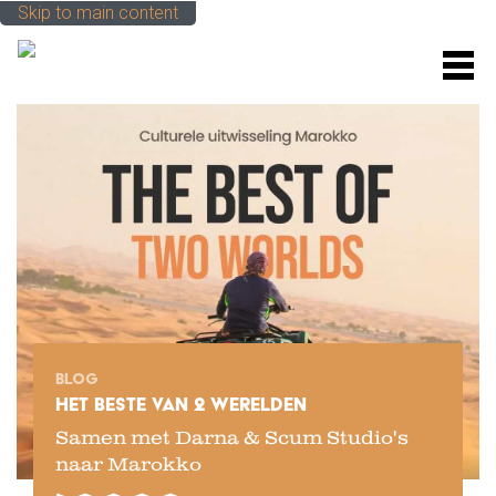
Skip to main content
M
BLOG
HET BESTE VAN 2 WERELDEN
Samen met Darna & Scum Studio's
naar Marokko