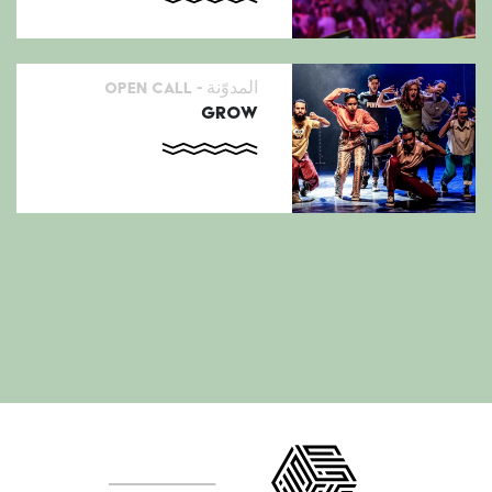
المدوّنة -
open call
GROW