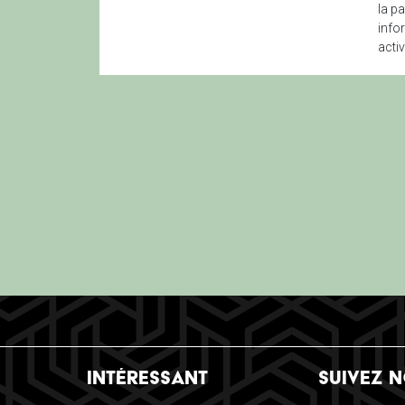
la p
info
activ
INTÉRESSANT
SUIVEZ 