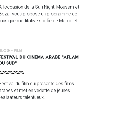
À l’occasion de la Sufi Night, Mousem et
Bozar vous propose un programme de
musique méditative soufie de Maroc et
Palestine.
Blog -
Film
FESTIVAL DU CINÉMA ARABE "AFLAM
DU SUD"
Festival du film qui présente des films
arabes et met en vedette de jeunes
réalisateurs talentueux.