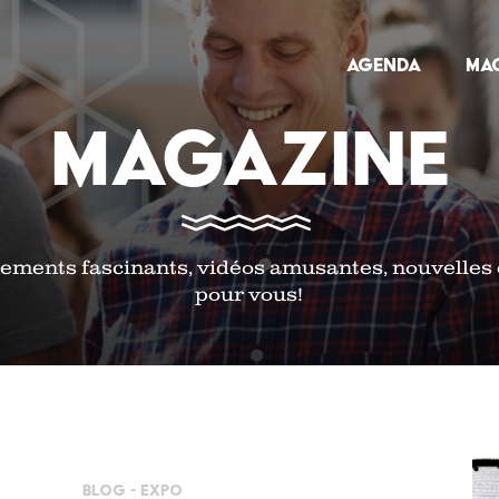
Skip
to
MAIN NAVI
Agenda
Ma
main
content
MAGAZINE
nements fascinants, vidéos amusantes, nouvelles et
pour vous!
Blog -
Expo