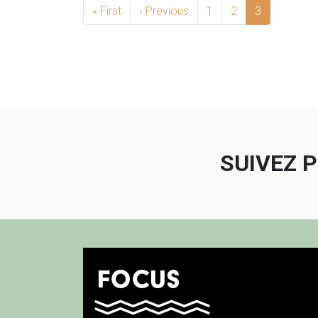
« First
First page
‹ Previous
Previous page
1
2
3
Facebook
Instag
SUIVEZ 
FOCUS