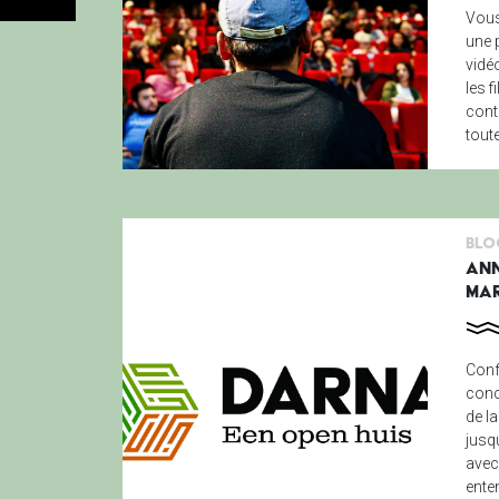
Vous
une 
vidé
les 
cont
tout
Blo
ANN
MAR
Conf
conc
de l
jusq
avec
ente