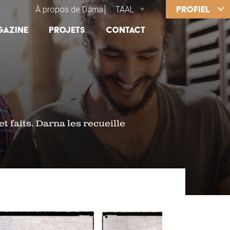
PROFIEL
SECONDARY TOP MENU
À propos de Darna
TAAL
GATION
gazine
Projets
Contact
 faits. Darna les recueille