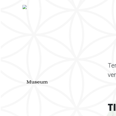
Hi
Ten
ve
Museum
T