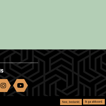
NS
Ik ga akkoord.
Nee, bedankt.