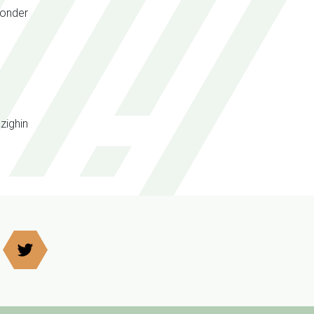
d onder
zighin