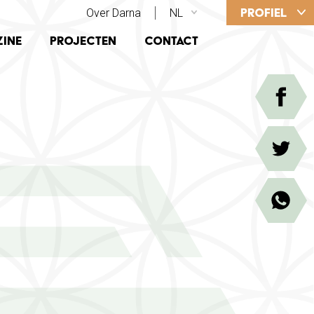
PROFIEL
SECONDARY TOP MENU
Over Darna
NL
ATION
ine
Projecten
Contact
Facebook
Twitter
WhatsApp