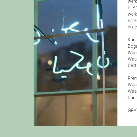
werk
PLAN
werkp
scre
in g
Kuns
Boga
Wann
Waar
Centr
Prem
Wann
Waar
Duur
GRAT