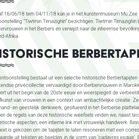
f 16/06/18 tem 04/11/18 kan je in het kunstenmuseum Mu.Zee 
oonstelling “Tiwtmin Timazighin” bezichtigen. Tiwtmin Timazighin
ervrouwen in het Berbers en verwijst naar de inheemse bevolki
d-Afrika.
ISTORISCHE BERBERTAP
entoonstelling bestaat uit een selectie historische Berbertapijten 
endse privécollectie vervaardigd door Berbervrouwen in Marokk
ert uit het begin van de 20ste eeuw en
weerspiegelt de verbeeld
kunst van vrouwen in een context van ambachtelijke creatie. Ze z
hand- en geestelijk denkwerk, gesitueerd in het Berberse plattel
en de regels van deze historische weefsels vinden we, naast te
etische aspecten, een intieme link met vrouwelijk handwerk.
Bin
ext is gekozen om de tapijten te laten resoneren met een corre
aande uit teksten en beelden, in de vorm van ‘cadavres exquis’.