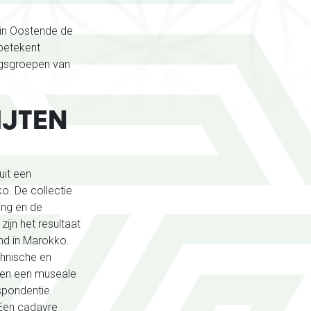
in Oostende de
 betekent
ngsgroepen van
IJTEN
uit een
o. De collectie
ing en de
ijn het resultaat
and in Marokko.
chnische en
nen een museale
spondentie
 Een cadavre