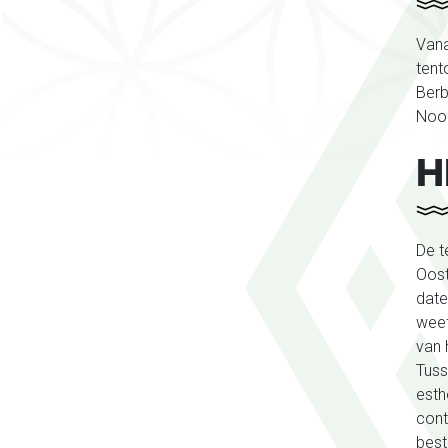
Vana
tent
Berb
Noor
H
De t
Oost
date
weef
van 
Tuss
esth
cont
best