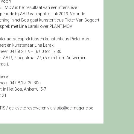
 voor!
T.MOV is het resultaat van een intensieve
eriode bij AAIR van april tot juli 2019. Voor de
ening in het Bos gaat kunstcriticus Pieter Van Bogaert
esprek met Lina Laraki over PLANT.MOV
tenaarsgesprek tussen kunstcriticus Pieter Van
ert en kunstenaar Lina Laraki
eer: 04.08.2019 - 16:00 tot 17:30
: AAIR, Ploegstraat 27, (5 min from Antwerpen-
aal).
ière
eer: 04.08.19- 20:30u
: in Het Bos, Ankerrui 5-7
: 21'
IS / gelieve te reserveren via
visite@deimagerie.be