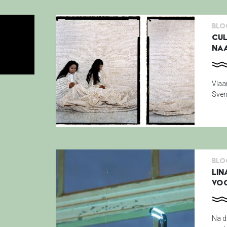
Blo
CUL
NA
Vlaa
Sven
Blo
LIN
VOO
Na d