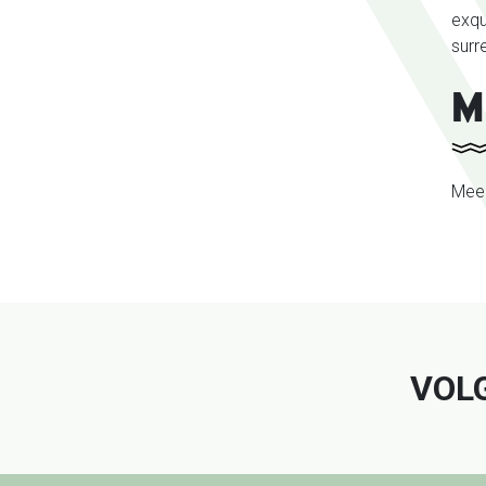
exqu
surr
M
Meer
Facebook
Instagram
Twitt
VOL