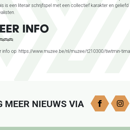
is is een literair schrijfspel met een collectief karakter en gelief
ealisten.
EER INFO
 info op:
https://www.muzee.be/nl/muzee/t210300/tiwtmin-tima
er
G MEER NIEUWS VIA