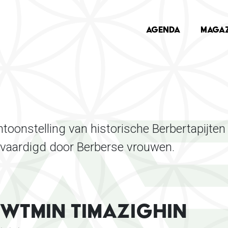
Skip
storische Berbertapijten in Oostendse Museum
to
MAIN NAVIG
Agenda
Magaz
main
content
toonstelling van historische Berbertapijten
rvaardigd door Berberse vrouwen.
IWTMIN TIMAZIGHIN