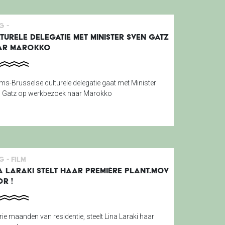
g -
TURELE DELEGATIE MET MINISTER SVEN GATZ
AR MAROKKO
ms-Brusselse culturele delegatie gaat met Minister
 Gatz op werkbezoek naar Marokko
g -
Film
A LARAKI STELT HAAR PREMIÈRE PLANT.MOV
R !
rie maanden van residentie, steelt Lina Laraki haar