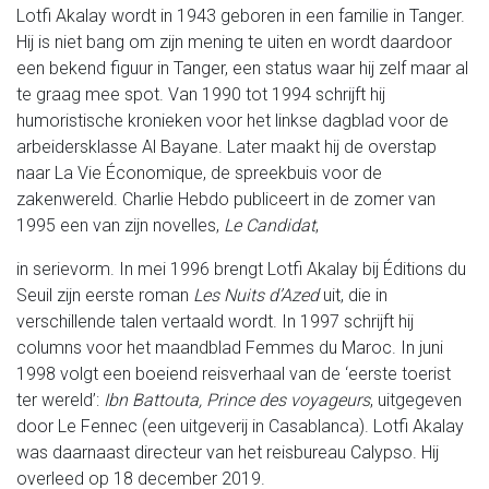
Lotfi Akalay wordt in 1943 geboren in een familie in Tanger.
Hij is niet bang om zijn mening te uiten en wordt daardoor
een bekend figuur in Tanger, een status waar hij zelf maar al
te graag mee spot. Van 1990 tot 1994 schrijft hij
humoristische kronieken voor het linkse dagblad voor de
arbeidersklasse Al Bayane. Later maakt hij de overstap
naar La Vie Économique, de spreekbuis voor de
zakenwereld. Charlie Hebdo publiceert in de zomer van
1995 een van zijn novelles,
Le Candidat
,
in serievorm. In mei 1996 brengt Lotfi Akalay bij Éditions du
Seuil zijn eerste roman
Les Nuits d’Azed
uit, die in
verschillende talen vertaald wordt. In 1997 schrijft hij
columns voor het maandblad Femmes du Maroc. In juni
1998 volgt een boeiend reisverhaal van de ‘eerste toerist
ter wereld’:
Ibn Battouta, Prince des voyageurs
, uitgegeven
door Le Fennec (een uitgeverij in Casablanca). Lotfi Akalay
was daarnaast directeur van het reisbureau Calypso. Hij
overleed op 18 december 2019.