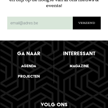
en blijf op de hoogte van al ons nieuws &
events!
subscriptionemail
GA NAAR
INTERESSANT
Agenda
Magazine
Projecten
VOLG ONS