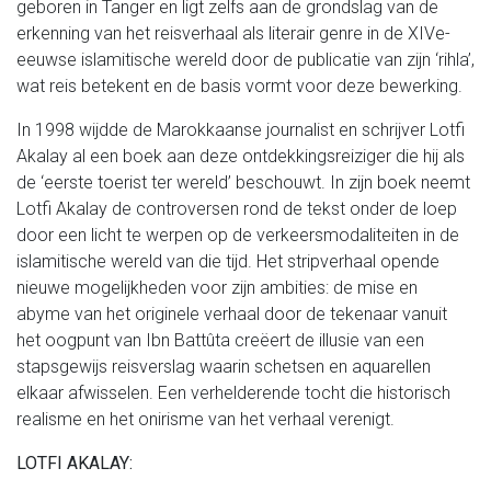
geboren in Tanger en ligt zelfs aan de grondslag van de
erkenning van het reisverhaal als literair genre in de XIVe-
eeuwse islamitische wereld door de publicatie van zijn ‘rihla’,
wat reis betekent en de basis vormt voor deze bewerking.
In 1998 wijdde de Marokkaanse journalist en schrijver Lotfi
Akalay al een boek aan deze ontdekkingsreiziger die hij als
de ‘eerste toerist ter wereld’ beschouwt. In zijn boek neemt
Lotfi Akalay de controversen rond de tekst onder de loep
door een licht te werpen op de verkeersmodaliteiten in de
islamitische wereld van die tijd. Het stripverhaal opende
nieuwe mogelijkheden voor zijn ambities: de mise en
abyme van het originele verhaal door de tekenaar vanuit
het oogpunt van Ibn Battûta creëert de illusie van een
stapsgewijs reisverslag waarin schetsen en aquarellen
elkaar afwisselen. Een verhelderende tocht die historisch
realisme en het onirisme van het verhaal verenigt.
LOTFI AKALAY: