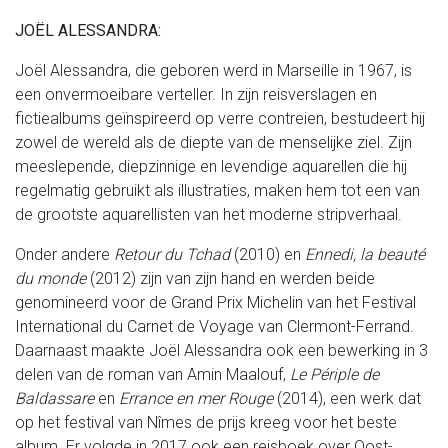
JOËL ALESSANDRA:
Joël Alessandra, die geboren werd in Marseille in 1967, is
een onvermoeibare verteller. In zijn reisverslagen en
fictiealbums geïnspireerd op verre contreien, bestudeert hij
zowel de wereld als de diepte van de menselijke ziel. Zijn
meeslepende, diepzinnige en levendige aquarellen die hij
regelmatig gebruikt als illustraties, maken hem tot een van
de grootste aquarellisten van het moderne stripverhaal.
Onder andere
Retour du Tchad
(2010) en
Ennedi, la beauté
du monde
(2012) zijn van zijn hand en werden beide
genomineerd voor de Grand Prix Michelin van het Festival
International du Carnet de Voyage van Clermont-Ferrand.
Daarnaast maakte Joël Alessandra ook een bewerking in 3
delen van de roman van Amin Maalouf,
Le Périple de
Baldassare
en
Errance en mer Rouge
(2014), een werk dat
op het festival van Nîmes de prijs kreeg voor het beste
album. Er volgde in 2017 ook een reisboek over Oost-