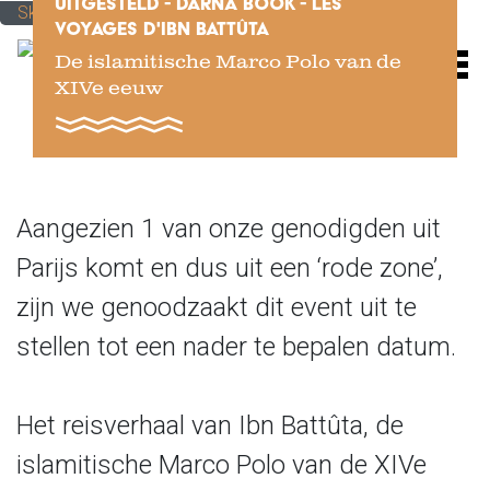
UITGESTELD - DARNA BOOK - LES
Skip to main content
VOYAGES D'IBN BATTÛTA
De islamitische Marco Polo van de
M
XIVe eeuw
Aangezien 1 van onze genodigden uit
Parijs komt en dus uit een ‘rode zone’,
zijn we genoodzaakt dit event uit te
stellen tot een nader te bepalen datum.
Het reisverhaal van Ibn Battûta, de
islamitische Marco Polo van de XIVe