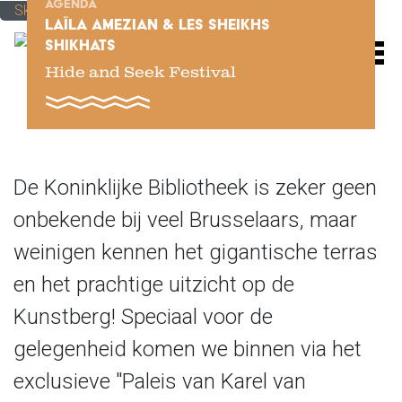
AGENDA
Skip to main content
LAÏLA AMEZIAN & LES SHEIKHS
SHIKHATS
M
Hide and Seek Festival
De Koninklijke Bibliotheek is zeker geen
onbekende bij veel Brusselaars, maar
weinigen kennen het gigantische terras
en het prachtige uitzicht op de
Kunstberg! Speciaal voor de
gelegenheid komen we binnen via het
exclusieve "Paleis van Karel van