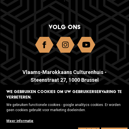
VOLG ONS
Vlaams-Marokkaans Culturenhuis -
Steenstraat 27, 1000 Brussel
WE GEBRUIKEN COOKIES OM UW GEBRUIKERSERVARING TE
info@darnavzw.be
- T 02 514 62 80
VERBETEREN.
Elke werkdag geopend van 10u tot
We gebruiken functionele cookies - google analitycs cookies. Er worden
geen cookies gebruikt voor marketing doeleinden.
17u
Meer informatie