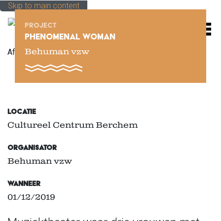
Skip to main content
PROJECT
M
PHENOMENAL WOMAN
Behuman vzw
Afbeelding
Locatie
Cultureel Centrum Berchem
Organisator
Behuman vzw
Wanneer
01/12/2019