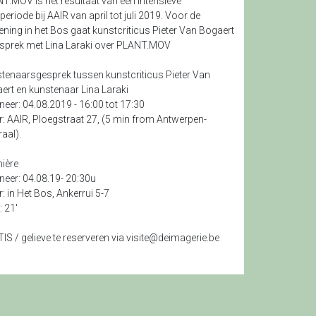
T.MOV is het resultaat van een intensieve
eriode bij AAIR van april tot juli 2019. Voor de
ening in het Bos gaat kunstcriticus Pieter Van Bogaert
esprek met Lina Laraki over PLANT.MOV
tenaarsgesprek tussen kunstcriticus Pieter Van
ert en kunstenaar Lina Laraki
eer: 04.08.2019 - 16:00 tot 17:30
: AAIR, Ploegstraat 27, (5 min from Antwerpen-
aal).
ière
eer: 04.08.19- 20:30u
: in Het Bos, Ankerrui 5-7
: 21'
IS / gelieve te reserveren via
visite@deimagerie.be