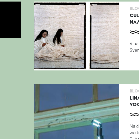
Blo
CUL
NA
Vlaa
Sven
Blo
LIN
VOO
Na d
werk