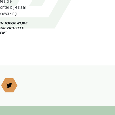
tes die
ter bij elkaar
enwerking.
 EN TOEGEWIJDE
DAT ZICHZELF
N.”