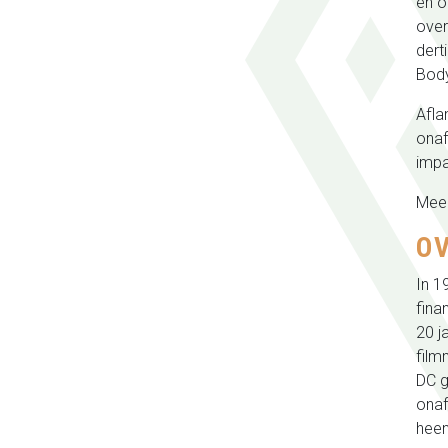
en o
over
dert
Body
Afla
onaf
impa
Meer
OV
In 1
fina
20 j
film
DC g
onaf
heen