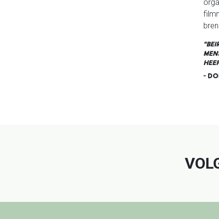
orga
film
bren
"BEI
MENS
HEE
- D
Facebook
Instagram
Twitt
VOL