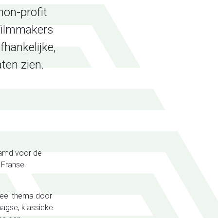
non-profit
filmmakers
fhankelijke,
ten zien.
eamd voor de
n Franse
ureel thema door
aagse, klassieke