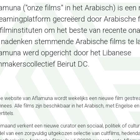
amuna ("onze films" in het Arabisch) is een 
reamingplatform gecreëerd door Arabische 
filminstituten om het beste van recente ona
t nadenken stemmende Arabische films te la
lamuna werd opgericht door het Libanese
mmakerscollectief Beirut DC.
e website van Aflamuna wordt wekelijks een nieuwe film gestr
nees. Alle films zijn beschikbaar in het Arabisch, met Engelse e
rtitels.
 maand verkent een nieuwe curator een sociaal, politiek of cult
el van een zorgvuldig uitgekozen selectie van cultfilms, hedend