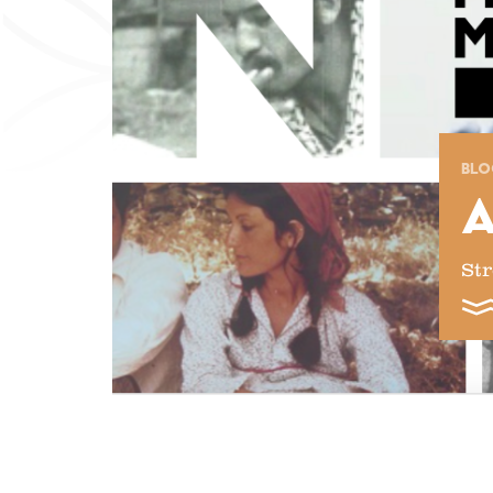
BL
St