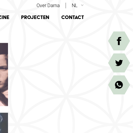
SECONDARY TOP MENU
Over Darna
NL
ATION
ine
Projecten
Contact
Facebook
Twitter
WhatsApp