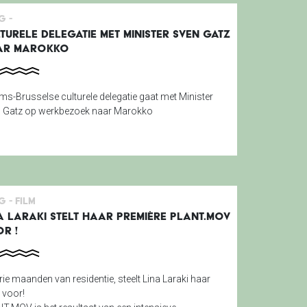
g -
TURELE DELEGATIE MET MINISTER SVEN GATZ
AR MAROKKO
ms-Brusselse culturele delegatie gaat met Minister
 Gatz op werkbezoek naar Marokko
g -
Film
A LARAKI STELT HAAR PREMIÈRE PLANT.MOV
R !
rie maanden van residentie, steelt Lina Laraki haar
 voor!