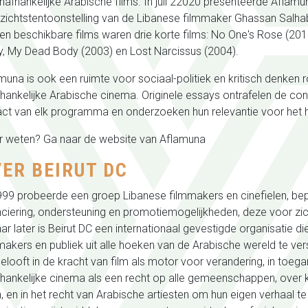
nafhankelijke Arabische films. In juli 22020 presenteerde Aflam
zichtstentoonstelling van de Libanese filmmaker Ghassan Salha
ien beschikbare films waren drie korte films: No One's Rose (201
, My Dead Body (2003) en Lost Narcissus (2004).
muna is ook een ruimte voor sociaal-politiek en kritisch denken 
hankelijke Arabische cinema. Originele essays ontrafelen de con
ct van elk programma en onderzoeken hun relevantie voor het 
 weten? Ga naar de website van Aflamuna
ER BEIRUT DC
999 probeerde een groep Libanese filmmakers en cinefielen, bep
nciering, ondersteuning en promotiemogelijkheden, deze voor zic
aar later is Beirut DC een internationaal gevestigde organisatie di
makers en publiek uit alle hoeken van de Arabische wereld te vers
elooft in de kracht van film als motor voor verandering, in toega
hankelijke cinema als een recht op alle gemeenschappen, over k
, en in het recht van Arabische artiesten om hun eigen verhaal te