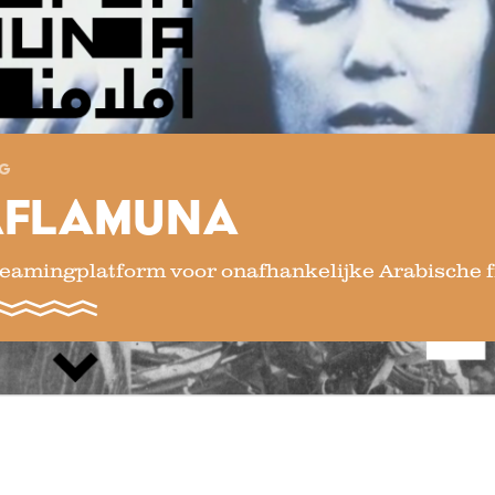
OG
AFLAMUNA
reamingplatform voor onafhankelijke Arabische f