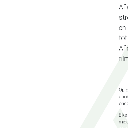
Afl
st
en 
to
Af
fil
Op d
abon
onde
Elke
midd