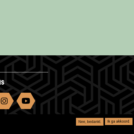
NS
Ik ga akkoord.
Nee, bedankt.