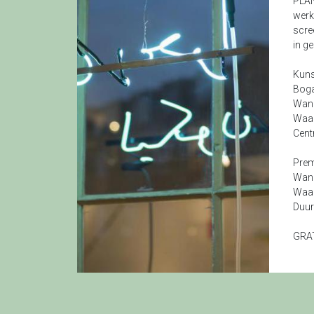
PLAN
werkp
scre
in g
Kuns
Boga
Wann
Waar
Centr
Prem
Wann
Waar
Duur
GRAT