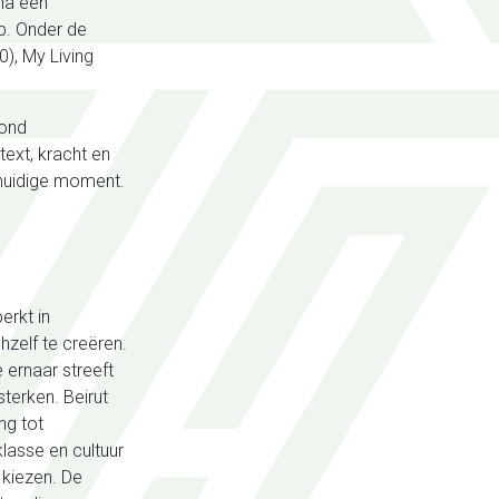
una een
b. Onder de
0), My Living
rond
text, kracht en
huidige moment.
erkt in
hzelf te creëren.
e ernaar streeft
terken. Beirut
ng tot
lasse en cultuur
 kiezen. De