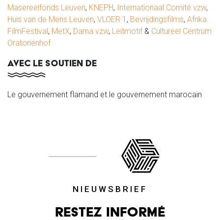
Masereelfonds Leuven
,
KNEPH
,
Internationaal Comité vzw
,
Huis van de Mens Leuven
,
VLOER 1
,
Bevrijdingsfilms
,
Afrika
FilmFestival
,
MetX
,
Darna vzw
,
Leitmotif
&
Cultureel Centrum
Oratoriënhof
AVEC LE SOUTIEN DE
Le gouvernement flamand et le gouvernement marocain
NIEUWSBRIEF
Restez informé