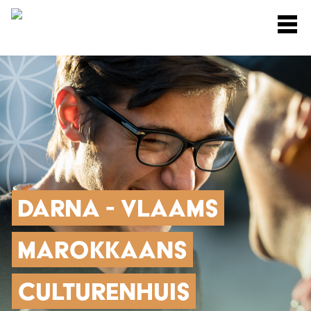
Skip
M
to
main
content
DARNA - VLAAMS
MAROKKAANS
CULTURENHUIS