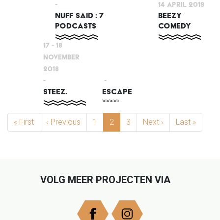
-
14 April 2019
NUFF SAID : 7
BEEZY
PODCASTS
COMEDY
17 - 18
November
2018
-
-
STEEZ.
ESCAPE
PAGINERING
« First
First page
‹ Previous
Previous page
1
2
3
Next ›
Next page
Last »
Last p
VOLG MEER PROJECTEN VIA