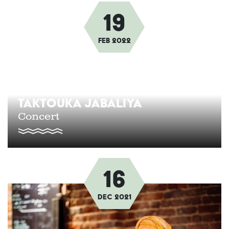
19
Afbeelding
Feb
2022
TAKTOUKA JABALIYA
Concert
16
Afbeelding
dec
2021