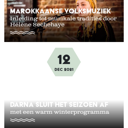
MAROKKAANSE VOLKSMUZIEK
Inleiding tot muzikale tradities door
Hélène Sechehaye
12
Afbeelding
dec
2021
DARNA SLUIT HET SEIZOEN AF
met een warm winterprogramma