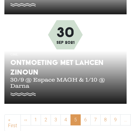
30
Afbeelding
sep
2021
CINE
ONTMOETING MET LAHCEN
ZINOUN
30/9 @ Espace MAGH & 1/10 @
Darna
PAGINERING
«
‹‹
Previous page
1
2
3
4
5
6
7
8
9
…
First
First page