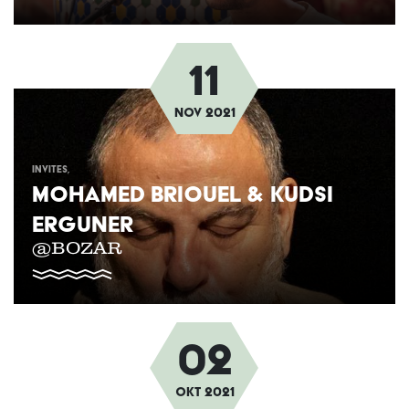
11
Afbeelding
nov
2021
INVITES
MOHAMED BRIOUEL & KUDSI
ERGUNER
@BOZAR
02
Afbeelding
Okt
2021