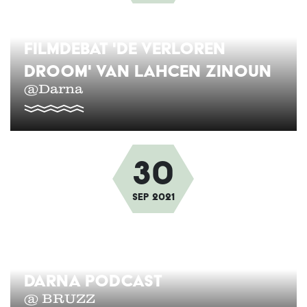
FILMDEBAT 'DE VERLOREN
DROOM' VAN LAHCEN ZINOUN
@Darna
30
Afbeelding
sep
2021
DARNA PODCAST
@ BRUZZ