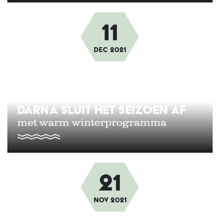
11
Afbeelding
dec
2021
DARNA SLUIT HET SEIZOEN AF
met warm winterprogramma
21
Afbeelding
nov
2021