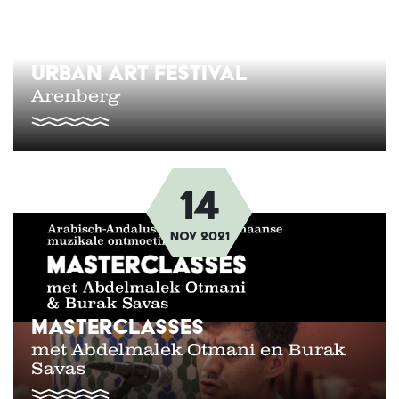
URBAN ART FESTIVAL
Arenberg
14
Afbeelding
nov
2021
MASTERCLASSES
met Abdelmalek Otmani en Burak
Savas