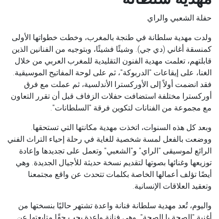
حفلة الشعبي والراي
ولدت مهدية سلطانة في طنجة بالمغرب، وخطت خطواتها الأولى
كمنسقة أغاني (دي جي). وشيئًا فشيئًا، وبتوجيه من الفنانين الذين
قابلتهم، تعلمت مهدية الفنون التقليدية للمغرب العربي من خلال
الغنا، على إيقاعات "الدربوكة"، ثم على لوحة المفاتيح الموسيقية.
فقد انضمت أولاً إلى الأوركسترا الأندلسية، ثم عملت مع فرق
أوركسترا مختلفة استضافت حفلات الزفاف قبل أن تقرر التعاون
مع مجموعة من الفنانات لتكوين فرقة "السلطانات".
وبعد كل هذه السنوات، اتخذت مهدية مكانتها التي تستحقها.
ووضعت بالفعل لمسة شخصية للغاية في رحلة إحياء التراث الفني
الرائع لموسيقى "الراي" و"الشعبي" وتعمل على تجديدها وإعادة
توزيعها وغنائها بصوتها لتقديم نسخة حديثة للأجيال الجديدة. وهي
أيضًا تؤلف أعمالها الخاصة بكلمات تتحدث عن واقع مجتمعنا
وتعقيد العلاقات الإنسانية.
واليوم، تُعد مهدية سلطانة فنانة واعدة تشتهر حاليًا بنسختها من
أغنية "الصحة يا الصحة". وهي فنانة واعدة يجب حقًا متابعتها عن