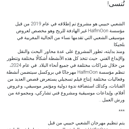
تُنسى!
الشعبي حبيبي هو مشروع تم إطلاقه في عام 2019 من قبل
مؤسسة
HalfmOon
غير الهادفة للربح وهو مخصص لعروض
موسيقى الشعبي التي تقدمها نساء من الجالية المغربية في
بلجيكا.
ومنذ بدايته، تطور المشروع على عدة محاور: البحث والنقل
والإبداع الفني. حيث تتخذ كل هذه الأنشطة أشكالًا مختلفة وتتطور
من خلال شراكات مختلفة في جميع أنحاء البلاد. في عام 2024،
تنظم مؤسسة
HalfmOon
مهرجانًا في بروكسل سيتضمن أنشطة
وفعاليات مختلفة: إنتاج فيلم تسجيلي يستعرض قصص العديد من
الفنانات، وكذلك استضافة ندوة دولية ومؤتمر موسيقي، وعروض
أفلام، وإبداعات موسيقية ومشروع فني تشاركي، ومجموعة من
ورش العمل...
***
يتم تنظيم مهرجان الشعبي حبيبي من قبل