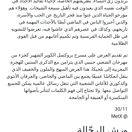
يرتدون زي النساء، بطريقتهم الخاصة، لإحياء تقاليد الأجداد في
الوقت نفسه الذي يعيدون فيه تأهيل سمعة الشيخات. وهؤلاء هم
مؤرخو الحياة الذين غنوا منذ فجر التاريخ عن الحب والأسرة،
والذين أخبروا الناس في الماضي أيضًا بالأحداث المهمة في
تاريخهم، وكذلك في عصرهم الذي عاشوا فيه، تعرضوا للتشويه
في ظل الحماية الفرنسية وتم تكميم أغانيهم من قبل القوى
الظلامية.
تم تقديم العرض على مسرح بروكسل الكوير الشهير كجزء من
مهرجان الشعبي حبيبي الذي يتزامن مع الذكرى الستين للهجرة
المغربية إلى بلجيكا، هذا العرض المبهج والملون والخفيف الذي
ينقل انعكاسًا عميقًا يجمع بين الماضي والحاضر، والعرفان الأنثوي
والذكوري للأغاني الشعبية التي تنقل رسائل عالمية يمكن للجميع
التواصل معها. ولا تحتاج إلى فهم الكلمات لتتأثر بأصواتها
المنكسرة أو العنيفة أو الجامحة.
30/11
@ MetX
ورش الرحّالة