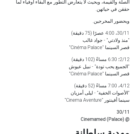
الصلة والقيمة، وبحيث لا يتعارض التطور مع البقاء أوفياء لما
حققن في حياتهن.
وبحضور المخرجين.
30/11، 4:00 عصرًا (75 دقيقة)
"منذ ولادتي" - جواد غالب
قصر السينما "
Cinéma Palace
"
2/12؛ 6:30 مساءً (102 دقيقة)
"الجميع يحب تودة" - نبيل عيوش
قصر السينما "
Cinéma Palace
"
4/12، 7:00 مساءً (52 دقيقة)
"الأصوات الخفية" - ليلى أمزيان
سينما أفينتور "
Cinema Aventure
"
30/11
@ Cinemamed (Palace)
مهدية سلطانة