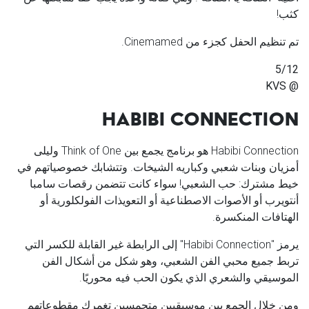
كثب!
تم تنظيم الحفل كجزء من
Cinemamed
.
5/12
@ KVS
HABIBI CONNECTI
ON
Habibi Connection
هو برنامج يجمع بين
Think of One
وليلى
أمزيان وبنات شعبي وكباريه الشيخات. وتتشابك خصوصياتهم في
خيط مشترك: حب الشعبي! سواء كانت تتضمن رقصات سامبا
أنتويرب أو الأصوات الاصطناعية أو التعويذات الفولكلورية أو
الهتافات المنكسرة.
يرمز "
Habibi Connection
" إلى الرابطة غير القابلة للكسر التي
تربط جميع محبي الفن الشعبي، وهو شكل من أشكال الفن
الموسيقي والشعري الذي يكون الحب فيه محوريًا.
ومن خلال الجمع بين موسيقيين متحمسين تغمرك مقطوعاتهم