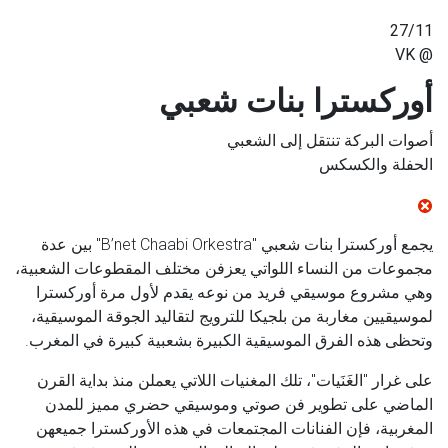
27/11
@ VK
أوركسترا بنات شعبي
أصوات البركة تنتقل إلى الشعبي
الحفلة والكسكس
يجمع أوركسترا بنات شعبي "
B’net Chaabi Orkestra
" بين عدة
مجموعات من النساء اللواتي يعزفن مختلف المقطوعات الشعبية،
وهي مشروع موسيقي فريد من نوعه يقدم لأول مرة أوركسترا
لموسيقيين مغاربة من بلجيكا للترويج لتقاليد الجوقة الموسيقية،
وتحظى هذه الفرق الموسيقية الكبيرة بشعبية كبيرة في المغرب.
على غرار "الغَنَيات"، تلك المغنيات اللاتي يعملن منذ بداية القرن
الماضي على تطوير فن صوتي وموسيقي حضري مميز للمدن
المغربية، فإن الفنانات المجتمعات في هذه الأوركسترا جميعهن