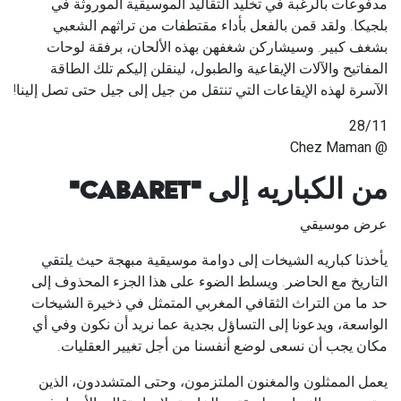
مدفوعات بالرغبة في تخليد التقاليد الموسيقية الموروثة في
بلجيكا. ولقد قمن بالفعل بأداء مقتطفات من تراثهم الشعبي
بشغف كبير. وسيشاركن شغفهن بهذه الألحان، برفقة لوحات
المفاتيح والآلات الإيقاعية والطبول، لينقلن إليكم تلك الطاقة
الآسرة لهذه الإيقاعات التي تنتقل من جيل إلى جيل حتى تصل إلينا!
28/11
@ Chez Maman
من الكباريه إلى "
CABARET
"
عرض موسيقي
يأخذنا كباريه الشيخات إلى دوامة موسيقية مبهجة حيث يلتقي
التاريخ مع الحاضر. ويسلط الضوء على هذا الجزء المحذوف إلى
حد ما من التراث الثقافي المغربي المتمثل في ذخيرة الشيخات
الواسعة، ويدعونا إلى التساؤل بجدية عما نريد أن نكون وفي أي
مكان يجب أن نسعى لوضع أنفسنا من أجل تغيير العقليات.
يعمل الممثلون والمغنون الملتزمون، وحتى المتشددون، الذين