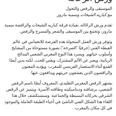
الموسيقى والرقص والتحول
مع كباريه الشيخات وسمية ماروز
تقدم ورش الرحّالة، بقيادة فرقة كباريه الشيخات والراقصة سمية
ماروز، وتجمع بين الموسيقى والشعر والمسرح والرقص.
وتوفر ورش العمل المتجولة هذه الفرصة للانغماس في عالم
العيطة الفني (حرفيًا "الصرخة") بصورة مستوحاة من المشايخ
وأسلوب حياتهم. ويسرد هذا النوع المغربي الشعبي المدائح
الربانية، ويعبر عن الألم المشترك، ويغني للحب، لكنه يدين أيضًا
القمع أثناء الاستعمار الفرنسي للمغرب. ويؤديه المغنون
والراقصون الذين يعشقون حريتهم ويدافعون عنها.
يشتهر الرقص المغربي التقليدي، المعروف أيضًا باسم الرقص
الشعبي، برشاقته وديناميكيته وطاقته الآسرة. ويتميز عن الرقص
الشرقي بحركاته البسيطة والجماعية. وسنستكشف خلال هذا
اللقاء هذا الشكل الفني الناشئ في أحياء الطبقة العاملة والموجود
في كل مكان بالمغرب.