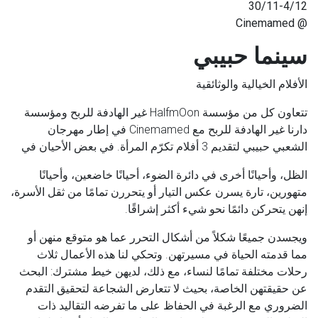
30/11-4/12
@ Cinemamed
سينما حبيبي
الأفلام الخيالية والوثائقية
تتعاون كل من مؤسسة
HalfmOon
غير الهادفة للربح ومؤسسة
دارنا غير الهادفة للربح مع
Cinemamed
في إطار مهرجان
الشعبي حبيبي لتقديم 3 أفلام تكرّم المرأة. في بعض الأحيان في
الظل، وأحيانًا أخرى في دائرة الضوء، أحيانًا خاضعين، وأحيانًا
متهورين، تارة يسرن عكس التيار أو يتحررن تمامًا من ثقل الأسرة،
إنهن يتحركن دائمًا نحو شيء أكثر إشراقًا.
ويجسدن جميعًا شكلاً من أشكال التحرر عما هو متوقع منهن أو
مما قدمته الحياة في مسيرتهن. وتحكي لنا هذه الأعمال ثلاث
رحلات مختلفة تمامًا لنساء، مع ذلك، لديهن خيط مشترك: البحث
عن حقيقتهن الخاصة، بحيث لا تتعارض الشجاعة لتحقيق التقدم
الضروري مع الرغبة في الحفاظ على ما تفرضه التقاليد ذات