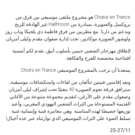
Chœur en Trance
هو مشروع ملتقى موسيقي بين فرق من
بروكسل والصويرة، بمبادرة من
Halfmoon
غير الهادفة للربح
وبدعم من دارنا. مع مطربين من فرق فاطمة دي بلجيكا وباب زوز
ولوشور الصويرة موكادور، تحت إدارة صفوان مقدم وليلى أمزيان.
لإطلاق مهرجان الشعبي حبيبي بأسلوب أنيق، نقدم لكم أمسية
افتتاحية مخصصة للفرح والفكاهة.
يسعدنا أن نرحب بالمشروع الموسيقي
Choirs en Trance
.
وبعد إقامتين فنيتين تتألفان من لقاءات واستكشافات موسيقية،
سترافق فرقة نجوم الصويرة 40 مغنيًا تحت إشراف ليلى أمزيان
وصفوان مقدم على الأرغن، لتقديم مجموعة متنوعة من الأغاني
القديمة المستوحاة من التراث الشعبي اليهودي المغربي، وأعيد
توزيعها خصيصًا لهذه المناسبة. وهي مغامرة فنية وإنسانية غنية
تسلط الضوء على التراث الموسيقي الذي توارثناه عبر عدة أجيال!
25-27/11