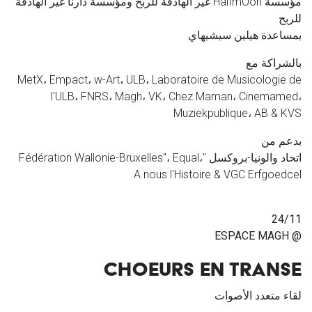
مؤسسة
HalfmOon
غير الهادفة للربح ومؤسسة دارنا غير الهادفة
للربح
بمساعدة هيلين سيشيهاي
بالشراكة مع
MetX
،
Empact
،
w-Art
،
ULB
،
Laboratoire de Musicologie de
l'ULB
،
FNRS
،
Magh
،
VK
،
Chez Maman
،
Cinemamed
،
Muziekpublique
،
AB & KVS
بدعم من
اتحاد والونيا-بروكسل "
،
Equal
"،
Fédération Wallonie-Bruxelles
A nous l'Histoire & VGC Erfgoedcel
24/11
@ ESPACE MAGH
CHOEURS EN TRANSE
لقاء متعدد الأصوات