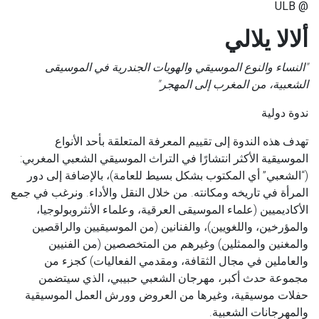
@ ULB
ألالا يلالي
"النساء والنوع الموسيقي والهويات الجندرية في الموسيقى
الشعبية، من المغرب إلى المهجر"
ندوة دولية
تهدف هذه الندوة إلى تقييم المعرفة المتعلقة بأحد الأنواع
الموسيقية الأكثر انتشارًا في التراث الموسيقي الشعبي المغربي:
(“الشعبي” أي المكتوب بشكل بسيط للعامة)، بالإضافة إلى دور
المرأة في تاريخه ومكانته. من خلال النقل والأداء. ونرغب في جمع
الأكاديميين (علماء الموسيقى العرقية، وعلماء الأنثروبولوجيا،
والمؤرخين، واللغويين)، والفنانين (من الموسيقيين والراقصين
والمغنين والممثلين) وغيرهم من المتخصصين (من الفنيين
والعاملين في مجال الثقافة، ومقدمي الفعاليات) كجزء من
مجموعة حدث أكبر، مهرجان الشعبي حبيبي، الذي سيتضمن
حفلات موسيقية، وغيرها من العروض وورش العمل الموسيقية
والمهرجانات الشعبية.